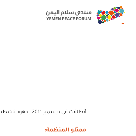
أنطلقت في ديسمبر 2011 بجهود ناشطين في عدن يسعون لردم الفجوة بين حقوق الإنسان كمفاهيم نظرية وبين الحريات وممارستها على الواقع.
ممثلو المنظمة: