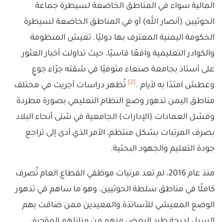
المالية سواء في المناطق الخاضعة لسيطرة جماعة
الحوثيين (أنصار الله) أو في المناطق الخاضعة لسيطرة
الحكومة اليمنية المعترف بها دوليًا. تعيش المنظومة
والكوادر التعليمية واقعًا قاسيًا، حيث تداولت أخبار العثور
على أستاذ بجامعة صنعاء متوفيًا في شقته جرّاء جوعٍ
[2]
وعطش امتدّا به لأيام .
تُظهر دراسات أجريت في مختلف
مناطق اليمن تدهور وضع النظام التعليمي بصورة مطردة
وفشل العمادات (الإدارات) الجامعية في شتى أنحاء البلاد
بصرف المرتبات بشكل منتظم، الأمر الذي أدى إلى تراجع
جودة التعليم والجهود البحثية.
منذ عام 2016، لم تعد مرتبات موظفي القطاع العام تُصرف
كاملًا في مناطق سلطة الحوثيين، وهو ما ساهم في تدهور
الوضع المعيشي للأساتذة والمعيدين ممن ضاقت بهم
السبل لدرجة طرد البعض منهم من منازلهم المؤجرة،