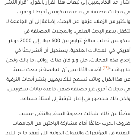
أشار أحد الأكاديميين إلى تبعات هذا القرار بالقول: “قرار النشر
في مجلات مصنفة في قاعدة سكوبس أحبطنا ودمرنا،
والكثير من الزملاء عزفوا عن البحث. إضافة إلى أن الجامعة لا
تتكفل بدعم البحث العلمي، والمجلات المصنفة في
سكوبس تطلب مبالغ تتراوح بين 600 دولار إلى 2000 دولار
أمريكي في المجالات العلمية. يستحيل أن أنشر بحثًا في
إحدى هذه المجلات، حتى ولو كان هناك رواتب، ما بالك ونحن
[17]
بلا رواتب.”
أضاف الأكاديمي أن الجامعة تراجعت نسبيًا
عن هذا القرار، وباتت تسمح للأكاديميين بنشر أبحاث الترقية
في مجلات أخرى غير مصنفة ضمن قاعدة بيانات سكوبس،
ولكن ذلك محصور في إطار الترقية إلى أستاذ مساعد.
فضلًا عن ذلك، شكلت صعوبة السفر والتنقل -بسبب
ظروف الحرب -عائقًا أمام مشاركة الباحثين من الجامعات
اليمنية في المؤتمرات والندوات الدولية التي تُعقد خارج البلاد.