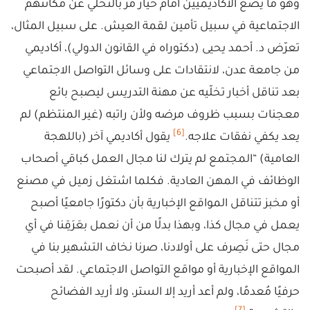
وهو ما يضع الأكاديميين أمام خيار مُرّ بالتخلي عن مكانتهم
الاجتماعية في سبيل تأمين لقمة العيش. على سبيل المثال،
تعرّض د. أحمد يحيى (دكتوراه في القانون الدولي)، أكاديمي
من جامعة عدن، لانتقادات على وسائل التواصل الاجتماعي
بعد تناقل أخبار تخلّيه عن مهنة التدريس ليصبح بائع
معجنات بسبب ظروف مرضه ولأن راتبه (غير المنتظم) لم
[6]
يعد يكفي نفقات علاجه.
يقول أكاديمي آخر (باللهجة
العامية) “المجتمع لم يترك لنا مجال العمل كباقي أصحاب
الوظائف في المهن العادية. فكلما اشتغل زميل في مصنع
أو مخبز تتناقل المواقع الإخبارية بأن دكتورًا جامعيًا أصبح
يعمل في مجال كذا، وبهذا بدلًا من أن نعمل بعَرَقِنا في أي
مجال حتى نَصِرف على أولادنا، صرنا نخاف التشهير بنا في
المواقع الإخبارية أو مواقع التواصل الاجتماعي. لقد أصبحت
حرفيًا مُعدمًا، ولم أعد أريد إلا الستر، ولا أريد الفضائح