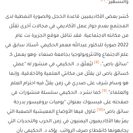
[7]
والتشهير”.
كَسَر بعض الأكاديميين قاعدة الخجل والصورة النمطية لدى
المجتمع بعدم جواز عمل الأكاديمي في مجالات أخرى تقلّل
من مكانته الاجتماعية. فقد تناقل موقع الجزيرة نت عام
2022 صورة للدكتور عبدالله معمر الحكيمي -أستاذ سابق في
علم الاجتماع والأنثروبولوجيا بجامعة صنعاء -وهو يعمل كـ
[8]
“سائق باص”،
ليُعلّق د. الحكيمي في منشور له “عملي
كسائق باص لن يقلّل من مكانتي العلمية والأخلاقية، وإنما
هو وسام شرف على صدري في زمن يقلُّ فيه احترام العلم
[9]
والعلماء”.
كما نشر د. الحكيمي سلسلة منشورات في
صفحته على فيسبوك بعنوان “يوميات بروفيسور بدرجة
[10]
سائق باص”
تناول فيها الأوضاع المعيشية الصعبة التي
يمرّ بها الأكاديميون اليمنيون في زمن الحرب والتحديات التي
يجابهونها كانقطاع صرف الرواتب. يؤكد د. الحكيمي بأن