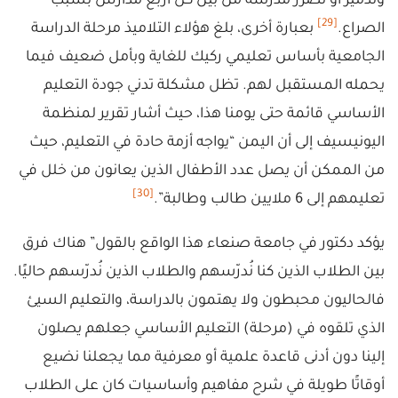
وتدمير أو تضرر مدرسة من بين كل أربع مدارس بسبب
[29]
الصراع.
بعبارة أخرى، بلغ هؤلاء التلاميذ مرحلة الدراسة
الجامعية بأساس تعليمي ركيك للغاية وبأمل ضعيف فيما
يحمله المستقبل لهم. تظل مشكلة تدني جودة التعليم
الأساسي قائمة حتى يومنا هذا، حيث أشار تقرير لمنظمة
اليونيسيف إلى أن اليمن “يواجه أزمة حادة في التعليم، حيث
من الممكن أن يصل عدد الأطفال الذين يعانون من خلل في
[30]
تعليمهم إلى 6 ملايين طالب وطالبة”.
يؤكد دكتور في جامعة صنعاء هذا الواقع بالقول” هناك فرق
بين الطلاب الذين كنا نُدرّسهم والطلاب الذين نُدرّسهم حاليًا.
فالحاليون محبطون ولا يهتمون بالدراسة، والتعليم السيئ
الذي تلقوه في (مرحلة) التعليم الأساسي جعلهم يصلون
إلينا دون أدنى قاعدة علمية أو معرفية مما يجعلنا نضيع
أوقاتًا طويلة في شرح مفاهيم وأساسيات كان على الطلاب