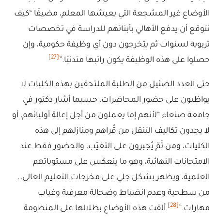
الأوضاع غير المشجعة التي يعيشها المعلم، مضيفًا “كيف
نتوقع أن يدفع الأهالي بأبنائهم للدراسة في تخصصات
تربوية لسنوات ثم يتخرجون دون أي وظيفة حكومية، وإن
[27]
حصلوا على هذه الوظيفة يكون راتبها متدنيًا.”
حتى العدد الضئيل من الطلبة الملتحقين بهذه الكليات لا
يواظبون على حضور المحاضرات، حسبما أشار دكتور في
جامعة صنعاء “لأنهم إما يعملون من أجل إعالة أوليائهم، أو
لا يجدون تكاليف التنقل من قُراهم ومنازلهم إلى هذه
الكليات، ومن ثَمّ يُجبرون على التغيّب، والحضور فقط عند
الامتحانات النهائية، وهو ما ينعكس على مستوياتهم
العلمية، ويظهر بشكل جلي على مخرجات التعليم العالي…
من سطحية وعدم انضباط وضحالة معرفية وغياب
[28]
مهارات.”
ألقت هذه الأوضاع بظلالها على المنظومة