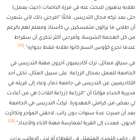
طلابه يذهبون للبحث عنه في فرزة الباصات (حيث يعمل)
حتى بعد تركه مجال التدريس، قائلًا “افرحني ذلك لأني شعرت
أن طلابي ما يزالون متمسكين بي كأستاذ ومعلم لهم بالرغم
من كل الهجمة الشرسة، وأفرحني أكثر تذكري أن سقراط
[11]
عندما تجرع كؤوس السم كانوا طلابه فقط بجواره”.
في سياق مماثل، ترك أكاديميون آخرون مهنة التدريس في
الجامعة للعمل بمجال الزراعة. على سبيل المثال، تخلى أحد
الأكاديميين عن التدريس في جامعة ذمار، وعاد إلى قريته في
مديرية الحداء مؤكدًا أن “الزراعة (زراعة القات) هي من أعادت
لي بعض من كرامتي المهدورة. تركتُ التدريس في الجامعة
بعد أن صبرت عدة سنوات دون راتب، لاحقني المؤجر وتكاثرت
[12]
الديون، فعدت إلى القرية لممارسة مهنة الآباء والأجداد”.
إلى جانب التحدي المتمثل في انقطاع أو تدني الرواتب، برزت