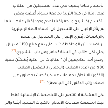
الأقسام تمامًا بسبب تدني عدد المسجلين من الطلاب
فيها. مثلًا في كلية التربية بجامعة شبوة، أُغلقت بعض
الأقسام (كالتاريخ والجغرافيا) لعدم وجود إقبال عليها، بينما
لم يتأثر الإقبال على التسجيل في أقسام اللغة الإنجليزية
والرياضيات. يُعزى الإقبال على التسجيل في قسم
الرياضيات لأن المحافظة دأبت على دفع مبلغ 150 ألف ريال
[22]
يمني لكل طالب في السنة كحافز ومن باب التشجيع.
أوضح أحد الأكاديميين أن “الطالبات في الكلية يُشكلّن نسبة
80% من (عدد) الطلاب (الإجمالي)، لتَفضيل الطلاب
(الذكور) الالتحاق بجماعات عسكرية حيث يحصلون على
[23]
ضعف راتب الدكتور (في الجامعة)”.
لكن المشكلة لا تقتصر على التخصصات الإنسانية فقط،
حيث انخفضت معدلات الالتحاق بالكليات العلمية أيضًا والتي