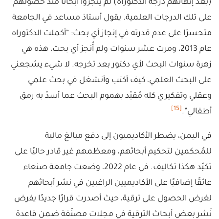
(بعد إنهائهم درجة الدكتوراه) لم ينجزوا أبحاثًا منذ حصولهم
على تلك الدرجات العلمية. يقول أستاذ مساعد في الجامعة
متحسرًا على عدم قدرته في إنجاز أي بحث: “أكملت الدكتوراه
عام 2013، ومرت عشر سنوات ولم أُنجز أي بحث، هذه هي
زهرة سنوات البحث لأي دكتور بعد تخرجه. لا شيء يشجعني
على البحث العلمي، كيف أكتب وأنشغل في بحث علمي
وعقلي وتفكيري كله مُقيّد بهموم البحث عما أسدّ به رمق
[15]
أطفالي”.
في اليمن، يضطر الأكاديميون إلى دفع مبالغ مالية
للمُحكمين لتحكيم أبحاثهم، ومعظمهم غير قادر حاليًا على
تكبّد هكذا تكاليف. في عام 2022، وضعت جامعة صنعاء
عائقًا إضافيًا على الأكاديميين الراغبين في نشر أبحاثهم
لغرض الحصول على ترقية، حيث أصدرت قرارًا جديدًا يفرض
نَشر بعض أبحاث الترقية في مجلات مصنّفة ضمن قاعدة