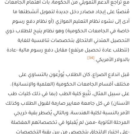
مع تراجع الدعم التمويلي من الحكومة، بات اهتمام الجامعات
مُنصبًا على إيجاد مصادر دخل جديدة لتمويل أنشطتها ما
أدى إلى نشوء نظام التعليم الموازي (أو نظام دفع رسوم
خاصة في الجامعات الحكومية) وهو نظام يتيح للطلاب ذوي
التحصيل المتدني الالتحاق بتخصصات تنافسية للغاية
(تتطلب عادة تحصيل مرتفع) مقابل دفع رسوم مالية -عادة
[34]
بالدولار الأمريكي.
قبل اندلاع الصراع، كان الطلاب يُوزَّعون بالتساوي على
مختلف أقسام الجامعات الحكومية (العلمية والإنسانية).
على سبيل المثال، تتّبع كلية الطب (بما في ذلك كليات طب
الأسنان) في كل جامعة معايير صارمة لقبول الطلاب وكذلك
الأمر بالنسبة لكلية الهندسة، وبالتالي يُضطر بقية خريجي
المرحلة الثانوية -ممن لم يُقبلوا في تخصصاتهم المفضلة
-على اختيار الالتحاق بتخصص من بين بقية التخصصات