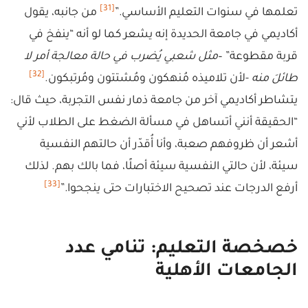
[31]
تعلمها في سنوات التعليم الأساسي.”
من جانبه، يقول
أكاديمي في جامعة الحديدة إنه يشعر كما لو أنه “ينفخ في
قربة مقطوعة” –
مثل شعبي يُضرب في حالة معالجة أمر لا
[32]
طائلَ منه
-لأن تلاميذه مُنهكون ومُشتتون ومُرتبكون.
يتشاطر أكاديمي آخر من جامعة ذمار نفس التجربة، حيث قال:
“الحقيقة أنني أتساهل في مسألة الضغط على الطلاب لأني
أشعر أن ظروفهم صعبة، وأنا أُقدّر أن حالتهم النفسية
سيئة، لأن حالتي النفسية سيئة أصلًا، فما بالك بهم. لذلك
[33]
أرفع الدرجات عند تصحيح الاختبارات حتى ينجحوا.”
خصخصة التعليم: تنامي عدد
الجامعات الأهلية