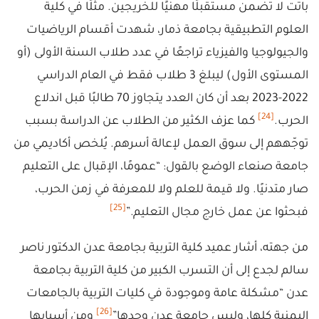
باتت لا تضمن مستقبلًا مهنيًا للخريجين. مثلًا في كلية
العلوم التطبيقية بجامعة ذمار، شهدت أقسام الرياضيات
والجيولوجيا والفيزياء تراجعًا في عدد طلاب السنة الأولى (أو
المستوى الأول) ليبلغ 3 طلاب فقط في العام الدراسي
2022-2023 بعد أن كان العدد يتجاوز 70 طالبًا قبل اندلاع
[24]
الحرب.
كما عزف الكثير من الطلاب عن الدراسة بسبب
توجّههم إلى سوق العمل لإعالة أسرهم. يُلخص أكاديمي من
جامعة صنعاء الوضع بالقول: “عمومًا، الإقبال على التعليم
صار متدنيًا. ولا قيمة للعلم ولا للمعرفة في زمن الحرب،
[25]
فبحثوا عن عمل خارج مجال التعليم.”
من جهته، أشار عميد كلية التربية بجامعة عدن الدكتور ناصر
سالم لجدع إلى أن التسرب الكبير من كلية التربية بجامعة
عدن “مشكلة عامة وموجودة في كليات التربية بالجامعات
[26]
اليمنية كلها، وليس جامعة عدن وحدها”
ومن أسبابها