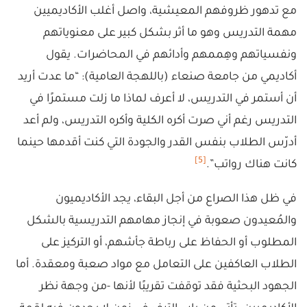
مع تدهور ظروفهم المعيشية، واصل أغلب الأكاديميين
مهمة التدريس وهو ما أثر بشكل كبير على معنوياتهم
ونفسياتهم وهِممهم وأدائهم في المحاضرات. يقول
أكاديمي من جامعة صنعاء (باللهجة العامية): “ما عدت أريد
أن أستمر في التدريس، لا أعرف لماذا ما زلت مستمرًا في
التدريس رغم أني صرت أكره الكلية وأكره التدريس، ولم أعد
أدرّس الطلاب بنفس القدر والجودة التي كنت أقدمها حينما
[5]
كانت هناك رواتب”.
في ظل هذا الصراع من أجل البقاء، يجد الأكاديميون
والمُعيدون صعوبة في إنجاز مهامهم التدريسية بالشكل
المطلوب أو الحفاظ على رباطة جأشهم، أو التركيز على
الطلاب العاكفين على التعامل مع مواد صعبة ومعقدة. أما
الجهود البحثية فقد توقفت تقريبًا لأنها -من وجهة نظر