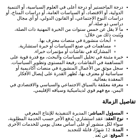
درجة الماجستير أو درجة أعلى في العلوم السياسية، أو التنمية
الدولية، أو الاقتصاد، أو السياسات العامة، أو دراسات المناخ، أو
دراسات النوع الاجتماعي، أو القانون الدولي، أو أي مجال
دراسي ذو صلة،
أو
ما لا يقل عن خمس سنوات من الخبرة المهنية ذات الصلة،
ويُثبت ذلك من خلال:
أبحاث منشورة في منصات معترف بها.
مساهمات في صنع السياسات أو خبرة استشارية.
المشاركة في نقاشات أو مؤتمرات خبراء.
خبرة مثبتة في تحليل السياسات والبحث، مع قدرة قوية على
المساهمة في النقاشات رفيعة المستوى وتطوير السياسات.
سجل موثق من الأعمال المنشورة في منصات أكاديمية أو
سياساتية أو معترف بها، تُظهر القدرة على إيصال الأفكار
المعقدة بفعالية.
معرفة معمّقة بالسياق الاجتماعي والسياسي والاقتصادي في
.
اليمن، مع فهم قوي لديناميكية وسياقه الإقليمي
تفاصيل الزمالة
المسؤول المباشر:
المديرة التنفيذية للإنتاج المعرفي
نوع العقد
: عقد استشاري: يُدفع الأجر حسب الخدمة المطلوبة،
سواء لكل منشور أو على أساس معدل يومي للخدمات الأخرى
المدة
: 12 شهرًا، قابلة للتجديد
الموقع
: عن بُعد