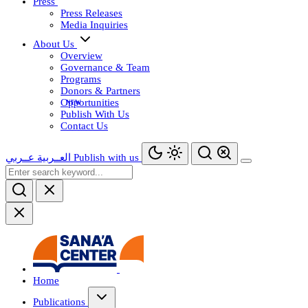
Press
Press Releases
Media Inquiries
About Us
Overview
Governance & Team
Programs
Donors & Partners
Opportunities
Publish With Us
Contact Us
عــربي
العــربية
Publish with us
Home
Publications