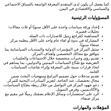
كما يفضل أن يكون لدى المتقدم المعرفة الواسعة بالسياق الاجتماعي
والسياسي والاقتصادي في اليمن.
المسؤوليات الرئيسية
إ
عداد ورقة سياسات واحدة على الأقل سنويًا أو ثلاث مقالات/
تحليلات قصيرة.
المساهمة كمُراجِع زميل للاصدارات ذات الصلة.
المشاركة في ندوة أو لقاء عام واحد على الأقل ينظمه مركز
صنعاء سنويًا.
تمثيل المركز في المؤتمرات الدولية والمنتديات السياساتية بما
يتوافق مع مجالك التخصصي وأهداف المركز.
تقديم رؤى وخبرات متخصصة خلال الاجتماعات والجلسات
التعريفية مع صُنّاع السياسات اليمنيين والدوليين، بما يساهم في
اتخاذ قرارات مبنية على المعرفة وإثراء نقاشات السياسات
العامة.
تقديم مدخلات حول تصميم البرامج ومنهجيات البحث ضمن
مجال تخصصك، عند الحاجة، لتعزيز المبادرات البحثية للمركز.
دعم جهود المركز في التواصل من خلال ربطه بصُنّاع السياسات،
والأكاديميين، وفرص التمويل.
الرد على استفسارات وسائل الإعلام بصفتك زميلًا غير مقيم مع
مركز صنعاء.
المؤهلات والمهارات