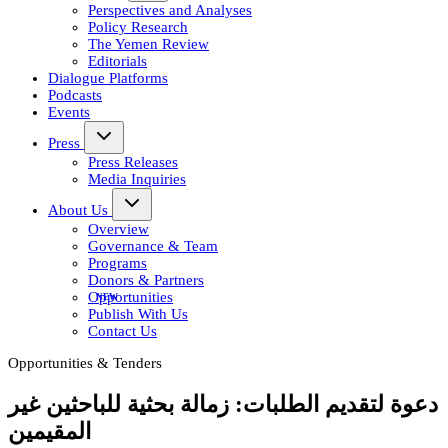
Perspectives and Analyses
Policy Research
The Yemen Review
Editorials
Dialogue Platforms
Podcasts
Events
Press
Press Releases
Media Inquiries
About Us
Overview
Governance & Team
Programs
Donors & Partners
Opportunities
Publish With Us
Contact Us
Opportunities & Tenders
دعوة لتقديم الطلبات: زمالة بحثية للباحثين غير
المقيمين