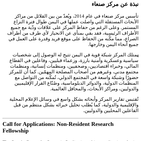
نبذة عن مركز صنعاء
تأسس مركز صنعاء في عام 2014، ويُعدّ من بين القلائل من مراكز
الأبحاث المستقلة التي واصلت عملها في اليمن طوال فترة النزاع
المستمر. وعلى الرغم من حفاظ المركز على علاقات ودّية مع جميع
الأطراف الرئيسية، فقد بقي بمنأى عن الانحياز لأي طرف من أطراف
الصراع، مما مكّنه من الحفاظ على موقع فريد وقدرة على العمل في
جميع أنحاء اليمن وخارجها.
ي
متلك المركز شبكة قوية في اليمن تتيح له الوصول إلى شخصيات
سياسية وعسكرية وأمنية بارزة، وزعماء قبليين، وفاعلين في القطاع
المالي، وخبراء اقتصاديين، وصحفيين، ومنظمات إنسانية، ومنظمات
مجتمع مدني، وغيرهم من أصحاب المصلحة المهمّين. كما أن للمركز
حضورًا وشبكة واسعة في المجتمع الدولي، تُمكّنه من التواصل مع
المنظمات الدولية، والدوائر الدبلوماسية، وصُنّاع القرار الإقليميين
والدوليين، ومراكز الأبحاث، والمحافل العالمية.
تُقتبس تقارير المركز وأبحاثه بشكل واسع في وسائل الإعلام المحلية
والإقليمية والدولية، كما يُطلب تحليل خبرائه بشكل منتظم من قبل
.
الفاعلين المحليين والدوليين
Call for Applications: Non-Resident Research
Fellowship