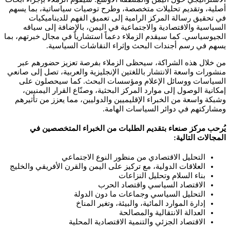
أصلية، وتقديم تحليلات متخصصة، وطرح توصيات سياساتية، بما يسهم
في تحقيق رسالة المركز الرامية إلى تعميق الفهم للديناميكيات
السياسية والاقتصادية والاجتماعية في اليمن، بالإضافة إلى سياقه
الجيوسياسي. كما سيقدم الزملاء دعماً استشارياً في مجال خبرتهم، بما
يسهم في رسم أجندات البحث وإثراء النقاشات السياسية.
من خلال هذه الشراكة، سيحظى الزملاء بفرصة تعزيز حضورهم عبر
منشورات واسعة الانتشار باللغتين الإنجليزية والعربية، تصل إلى صانعي
السياسات ووسائل الإعلام ومؤسسات البحث. كما سيحصلون على
إمكانية الوصول إلى موارد المركز البحثية، وصنّاع القرار اليمنيين،
وشبكة واسعة من الخبراء الإقليميين والدوليين، مما يعزز من تأثيرهم
ومشاركتهم في دوائر السياسات الهامة.
يُرحب مركز صنعاء بتقديم الطلبات من الخبراء المتخصصين في
المجالات التالية:
التحليل الاقتصادي من منظور النوع الاجتماعي
العلاقات الدولية، مع تركيز على اليمن والقرن الأفريقي والخليج
بناء السلام وتحليل النزاعات
الاقتصاد السياسي واقتصاد الحرب
التحليل السياسي وجماعات ما دون الدولة
إدارة الموارد المائية، والبيئة، وتغير المناخ
العدالة الانتقالية والمصالحة
الاقتصاد الجزئي والتنمية الاقتصادية المحلية